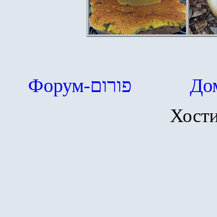
Форум-
פורום
До
Хост