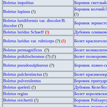
Boletus impolitus
Боровик светлый
Боровик волчий/
Boletus lupinus
(!)
(!)
Boletus luridiformis var. discolor/B.
Боровик зернист
discolor
(?)
Boletus luridus Schaeff
(!)
Дубовик оливков
Boletus luridus var. rubriceps
(
?
)
(!)
Болет красногол
Boletus permagnificus
(
?
)
Болет великолеп
Boletus poikilochromus
(
?
)
(!)
Болет полихром
Boletus pseudosulphureus
(?)
Боровик ложно-с
Boletus pulchrotinctus
(!)
Болет красивоок
Boletus pulverulentus
Боровик припуд
Boletus queletii
(!)
Дубовик Келе/Бо
Boletus regius
Болет королевск
Boletus reichertii
(!)
Боровик Рейхерт
Боровик розово-