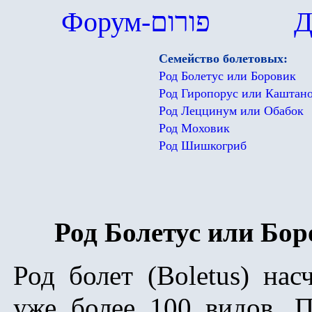
Форум-
פורום
Д
Семейство болетовых:
Род Болетус или Боровик
Род Гиропорус или Каштан
Род Леццинум или Обабок
Род Моховик
Род Шишкогриб
Род Болетус или Бор
Род болет (Boletus) нас
уже более 100 видов. П