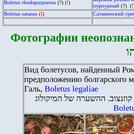
Boletus rhodopurpureus
(?
)
(!)
пурпурный
(?)
(!
Boletus satanas
(!)
Сатанинский гри
Фотографии неопозна
ו
Вид болетусов, найденный Ро
предположению болгарского м
Галь,
Boletus legaliae
קוזנצוב. ההשערה של המיקולוג
Boletu