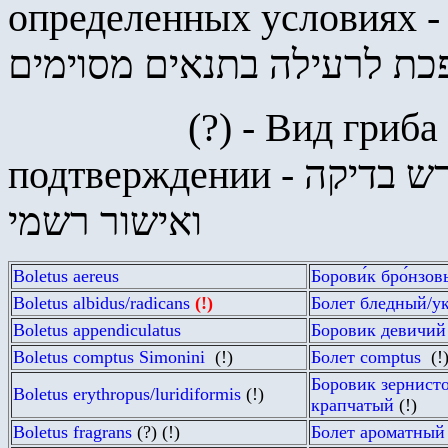
определенных условиях 
כת לרעילה בתנאים מסוימים
(?
) - Вид гриб
подтверждении -
רש בדיקה
ואישור רשמי
Boletus aereus
Борови́к бро́нзо
Boletus albidus/radicans
(!)
Болет бледный/у
Boletus appendiculatus
Боровик девичий
Boletus comptus Simonini
(!)
Болет
comptus
(!
Боровик зернист
Boletus erythropus
/luridiformis
(!)
крапчатый
(!)
Boletus fragrans
(
?
)
(!)
Болет ароматный