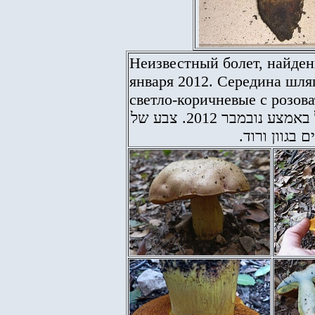
Неизвестный болет, найден
января 2012. Середина шля
светло-коричневые с розов
גושית לא מזוהה, שנמצאה ביערות הכרמל באמצע נובמבר 2012. צבע של
ם בגוון ורוד