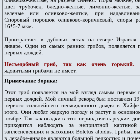
оливково-желтые, на разрезе синеют. Поры мелкие, о
цвет трубочек, бледно-желтые, лимонно-желтые, з
зеленые или оливково-желтые, при надавливан
Споровый порошок оливково-коричневый, споры ра
16*5-7 мкм.
Произрастает в дубовых лесах на севере Израиля 
январе. Один из самых ранних грибов, появляется 
первых дождей.
Несъедобный гриб, так как очень горький.
ядовитыми грибами не имеет.
Примечание Зорика:
Этот гриб появляется на мой взгляд самым первым 
первых дождей. Мой личный рекорд был поставлен 19.
первого сильнейшего неожиданного дождя в Хайфе
этого. Они любят жаркую погоду и растут в основном
ноябре. Так как осадки в этот период очень редкие, до
приходится наблюдать за неприятной картиной
заплесневевших и засохших
Boletus albidus
. Грибы, в
в декабре-январе являются большой редкостью и поче