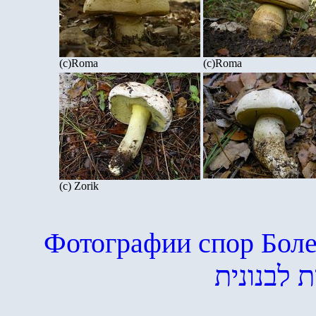
(c)Roma
(c)Roma
(c) Zorik
Фотографии спор Боле
 לבנונית