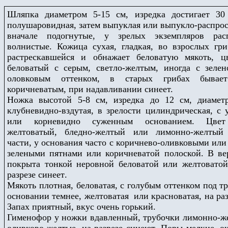
Шляпка диаметром 5-15 см, изредка достигает 30
полушаровидная, затем выпуклая или выпукло-распрос
вначале подогнутые, у зрелых экземпляров расп
волнистые. Кожица сухая, гладкая, во взрослых гр
растрескавшейся и обнажает беловатую мякоть, ц
беловатый с серым, светло-желтым, иногда с зеле
оловковым оттенком, в старых грибах бывает
коричневатым, при надавливании синеет.
Ножка высотой 5-8 см, изредка до 12 см, диамет
клубневидно-вздутая, в зрелости цилиндрическая, с
или корневидно суженным основанием. Цвет 
желтоватый, бледно-желтый или лимонно-желтый
части, у основания часто с коричнево-оливковыми или
зелеными пятнами или коричневатой полоской. В ве
покрыта тонкой неровной беловатой или желтоватой
разрезе синеет
.
Мякоть плотная, беловатая, с голубым оттенком под т
основании темнее, желтоватая или красноватая, на раз
Запах приятный, вкус очень горький.
Гименофор у ножки вдавленный, трубочки лимонно-же