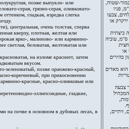
 полукруглая, позже выпукло- или
 קמור-שטוח
ловато-серая, грязно-серая, оливковато-
ים ועם הזמן מתישרים, קוטרו 6-25(30) ס"מ, פניו
 оттенком, гладкая, изредка слегка
חים, צבעו
огоду.
 ירקרק או
ти), центральная, очень толстая, сперва
нная кверху, плотная, желтая или
עד 10 ס"מ), בתחילה ביצתית
рокая ярко-, малиново- или карминно-
או כדורית, אחר-כך בולבוסית, צרה בחלקה העליון, גובהה 4-15 ס"מ, עוביה
ее светлая, беловатая, желтоватая или
3-6(
או
красноватая, на изломе краснеет, затем
ן בהירים
ладковатым вкусом.
то-зеленоватый, позже оранжево-красный,
 הוא מאדים
расно-коричневый, при прикосновении
ריות
карминно-красные, красно-оливковые или
 צבעה
еретеновидно-эллипсоидные, гладкие,
המכחיל
ומות
ף
ми на почве в основном в дубовых лесах, в
, זיתיים
בחורשות