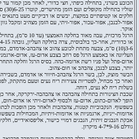
הכובע בשרני, בתחילה כיפתי, חצי כדורי, לאחר מכן קמור עד,
שוליו בתחילה מקופל
חלקים או קטיפתיים במקצת, יבשים או דביקיים מעט בתנאים ל
אפור-לבנבן, אפור-עכור, אפור-זיתי, עם הזמן מצהיב ומקבל גוון
אוקר.
הרגל מרכזית, עבה מאוד בחלקה האמצעי (
10) ס"מ, צבעה מתחת לכובע צהוב או צהבהב-אדמדם, במחצית
העליונה או באמצע הרגל פס רחב בצבע אדום-עז, אדום-ארגמני 
אדום-פתל ועל פניו רשת אדומה-כהה. בסיס הרגל וחלקה התחתו
יותר, בצבע לבנבן, צהבהב או חום-צהוב.
הבשר מוצק, לבן, בשר הרגל צהבהב-חיוור או אדמדם, בשבירה
ואחר כך מכחיל, לפטריות צעירות ריח נעים וטעם מתקתק, לפט
בשלות ריח לא נעים, דוחה.
שכבת הצינורות בתחילה צהבהבה או צהבהבה-ירקרקה, אחר כך
הופך לאדום-כתום, אדום-עז ולבסוף לאדום-זיתי או אדום-חום, 
בשפשוף. הנקבוביות קטנות, צהבהבות ולאחר מכן הופכות לכת,
אדומות-ייניות, ארגמניות או אדומות-זיתיות, המכחילות בשפשו.
אבקת הנבגים זיתית, הנבגים דמויי כישור, אליפסואידיים, חלקים,
גודלם 9-16*4-7 מיקרון.
הפטריה אינה שכיחה, גדלה בקבוצות קטנות בנובמבר-פברואר, 