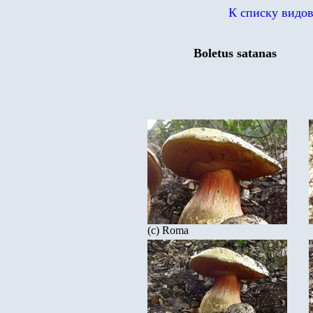
К списку видо
Boletus satanas
(c) Roma