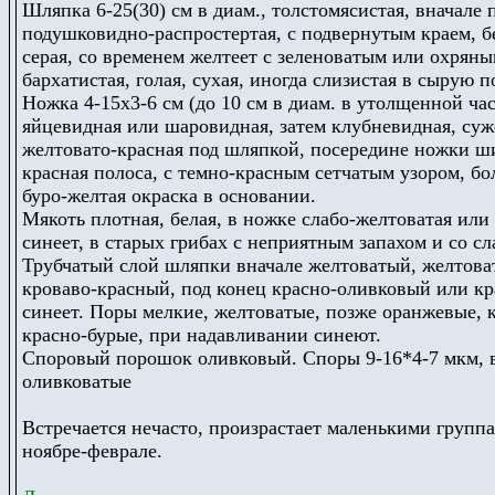
Шляпка 6-25(30) см в диам., толстомясистая, вначале
подушковидно-распростертая, с подвернутым краем, бе
серая, со временем желтеет с зеленоватым или охряным
бархатистая, голая, сухая, иногда слизистая в сырую п
Ножка 4-15х3-6 см (до 10 см в диам. в утолщенной час
яйцевидная или шаровидная, затем клубневидная, суже
желтовато-красная под шляпкой, посередине ножки ши
красная полоса, с темно-красным сетчатым узором, бол
буро-желтая окраска в основании.
Мякоть плотная, белая, в ножке слабо-желтоватая или 
синеет, в старых грибах с неприятным запахом и со с
Трубчатый слой шляпки вначале желтоватый, желтова
кроваво-красный, под конец красно-оливковый или к
синеет. Поры мелкие, желтоватые, позже оранжевые, 
красно-бурые, при надавливании синеют.
Споровый порошок оливковый. Споры 9-16*4-7 мкм, в
оливковатые
Встречается нечасто, произрастает маленькими группа
ноябре-феврале.