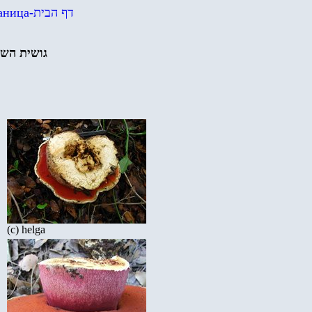
аница
-
דף הבית
גושית השט
(c) helga