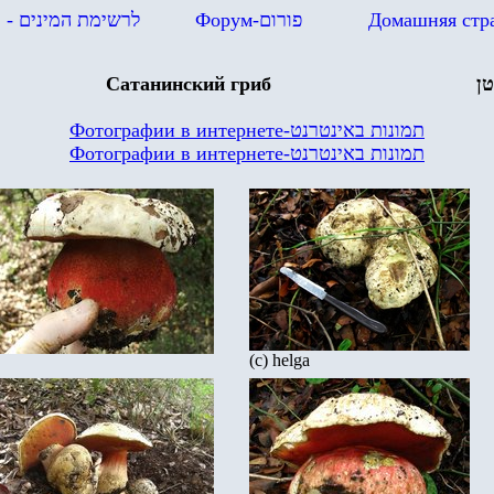
в
- לרשימת המינים
Форум-
פורום
Домашняя стр
Сатанинский гриб
ן
Фотографии в интернете
-
תמונות באינטרנט
Фотографии в интернете
-
תמונות באינטרנט
(c) helga