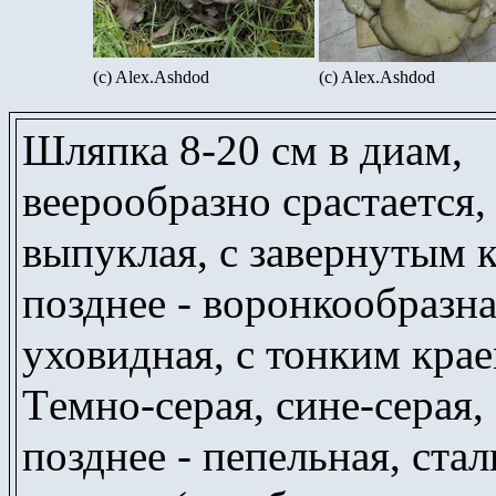
(c) Alex.Ashdod
(c) Alex.Ashdod
Шляпка 8-20 см в диам,
веерообразно срастается,
выпуклая, с завернутым 
позднее - воронкообразна
уховидная, с тонким крае
T
емно-серая, сине-серая,
позднее - пепельная, ста