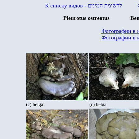
К списку видов
- לרשימת המינים
Pleurotus ostreatus
Ве
Фотографии в 
Фотографии в 
(c) helga
(c) helga