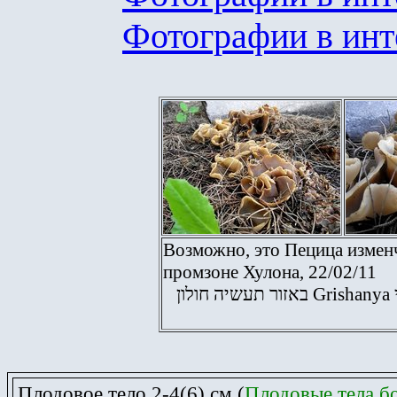
Фотографии в инт
Возможно, это Пецица измен
промзоне Хулона, 22/02/11
באזור תעשיה חולון
Grishanya
Плодовое тело 2-4(6) см (
Плодовые тела б