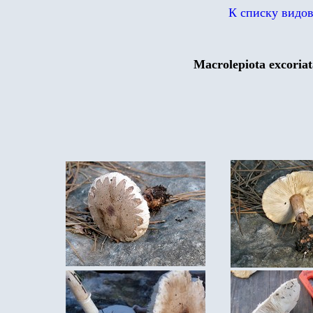
К списку видо
Macrolepiota excoriat