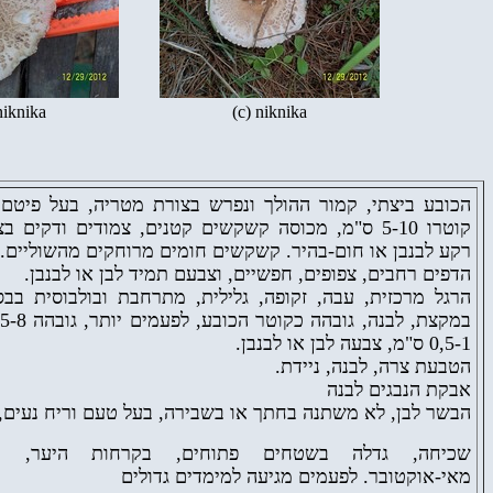
niknika
(c) niknika
הכובע ביצתי, קמור ההולך ונפרש בצורת מטריה, בעל פיטם .
קוטרו 5-10 ס"מ, מכוסה קשקשים קטנים, צמודים ודקים 
רקע לבנבן או חום-בהיר. קשקשים חומים מרוחקים מהשוליים.
הדפים רחבים, צפופים, חפשיים, וצבעם תמיד לבן או לבנבן.
הרגל מרכזית, עבה, זקופה, גלילית, מתרחבת ובולבוסית בבס
0,5-1 ס"מ, צבעה לבן או לבנבן.
הטבעת צרה, לבנה, ניידת.
אבקת הנבגים לבנה
הבשר לבן, לא משתנה בחתך או בשבירה, בעל טעם וריח נעים,
שכיחה, גדלה בשטחים פתוחים, בקרחות היער, בי,
מאי-אוקטובר. לפעמים מגיעה למימדים גדולים