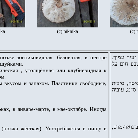
ika
(c) niknika
(c) 
позже зонтиковидная, беловатая, в центре
זעיר ונמוך
ешуйками.
בצבע חום על
ическая , утолщённая или клубневидная к
ом.
ым вкусом и запахом. Пластинки свободные,
יסה, סיבית
במקצת, לבנה, גובהה כקוטר הכובע, לפעמים יותר, גובהה 5-8 ס"מ, עוביה
ках, в январе-марте, в мае-октябре. Иногда
נואר-מרס
(ножка жёсткая). Употребляется в пищу в