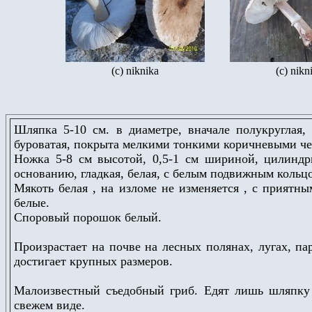
(c) niknika
(c) nikn
Шляпка 5-10 см. в диаметре, вначале полукруглая, 
буроватая, покрыта мелкими тонкими коричневыми ч
Ножка 5-8 см высотой, 0,5-1 см шириной, цилиндр
основанию, гладкая, белая, с белым подвижным кольц
Мякоть белая , на изломе не изменяется , с приятн
белые.
Споровый порошок белый.
Произрастает на почве на лесных полянах, лугах, пар
достигает крупных размеров.
Малоизвестный съедобный гриб. Едят лишь шляпку 
свежем виде.