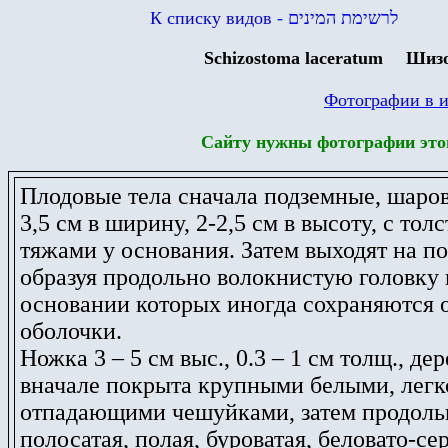
К списку видов
- לרשימת המינים
Schizostoma laceratum
Шизо
Сайту нужны фотографии этог
Плодовые тела сначала подземные, шаров
3,5 см в ширину, 2-2,5 см в высоту, с тол
тяжами у основания. Затем выходят на п
образуя продольно волокнистую головку 
основании которых иногда сохраняются 
оболочки.
Ножка 3 – 5 см выс., 0.3 – 1 см толщ., де
вначале покрыта крупными белыми, легк
отпадающими чешуйками, затем продоль
полосатая, полая, буроватая, беловато-сер