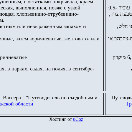
пушенным, с остатками покрывала, краем.
ческая, выполненная, позже с узкой
הרגל גלילית, אטומה, בהבשלה חלולה במרכזה, גובהה 3-8 ס"מ, עוביה 0,5-
реющая, хлопьевидно-отрубевидно-
1 טבעת צרה
м.
приятным или невыраженным запахом и
או חלש
мовые, затем коричневатые, желтовато- или
ם-צהבהב או
оричневатые
, в парках, садах, на полях, в сентябре-
 Вассера "
"
Путеводитель по съедобным и
Путеводи
жской области
Г
Хостинг от
uCoz