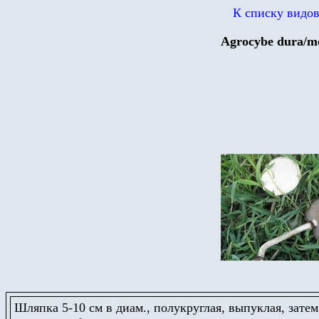
К списку видо
Agrocybe dura/
mo
Шляпка 5-10 см в диам., полукруглая, выпуклая, затем