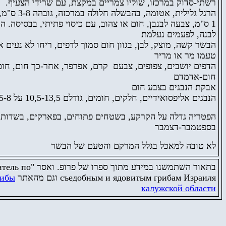
רשתי-סדוק במרכזו, שוליו צמריים במקצת, עם שרידי הצעיף.
ס"מ, צבעה לבנבן, חום או צהוב, עם כיסוי פתיתי, בבסיסה. ה,
לבנה, לפעמים נעלמת
הבשר קשה, מוצק, לבן, בגוון חום סמוך לדפים, ריחו לא נעים ,
טעמו מר או מריר
הדפים יושבים, צפופים, צבעם קרם, אפרפר, אחר-כך חום, חו
חום-אדמדם
אבקת הנבגים בצבע חום
הנבגים אליפסואידיים, חלקים, חומים, גודלם 10,5-13,5 על 6,5-8 מיקרון
הפטריה גדלה על הקרקע, בשטחים פתוחים, בפארקים, בשדות,
בספטמבר-דצמבר
לא טובה למאכל בגלל המרקם והטעם של הבשר
тель по
פרופ. ואסר "
בתאור השתמשנו במידע מתוך ספרו של
рибы
וגם מהאתר
съедобным и ядовитым грибам Израиля
калужской области