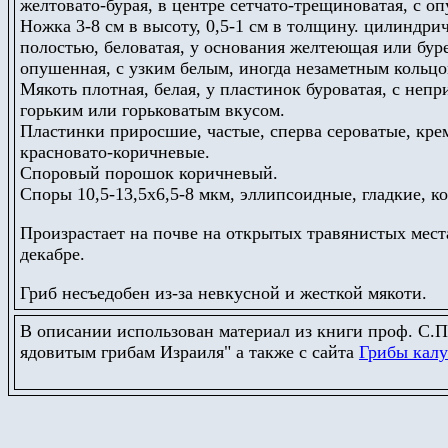
желтовато-бурая, в центре сетчато-трещиноватая, с о
Ножка 3-8 см в высоту, 0,5-1 см в толщину. цилиндри
полостью, беловатая, у основания желтеющая или бу
опушенная, с узким белым, иногда незаметным кольцо
Мякоть плотная, белая, у пластинок буроватая, с не
горьким или горьковатым вкусом.
Пластинки приросшие, частые, сперва сероватые, кре
красновато-коричневые.
Споровый порошок коричневый.
Споры 10,5-13,5х6,5-8 мкм, эллипсоидные, гладкие, к
Произрастает на почве на открытых травянистых местах
декабре.
Гриб несъедобен из-за невкусной и жесткой мякоти.
В описании использован материал из книги проф. С.П.
ядовитым грибам Израиля" а также с сайта
Грибы калу