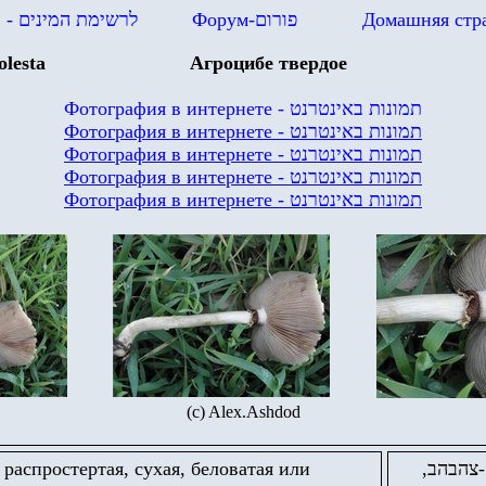
в
- לרשימת המינים
Форум-
פורום
Домашняя стр
lesta
Агроцибе твердое
Фотография в интернете -
תמונות באינטרנט
Фотография в интернете -
תמונות באינטרנט
Фотография в интернете -
תמונות באינטרנט
Фотография в интернете -
תמונות באינטרנט
Фотография в интернете -
תמונות באינטרנט
(c) Alex.Ashdod
 распростертая, сухая, беловатая или
 חום-צהבהב