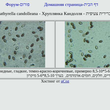
Форум-
פורום
Домашняя страница
-
דף הבית
athyrella candolleana - Хруплянка Кандолля
-
ירית צעיפית
идные, гладкие, темно-красно-коричневые, примерно 8,5-10*5-6
חלקים, חומים-אדמדמים, בערך 8,5-10*5-6 מיקרון
Хостинг от
uCoz