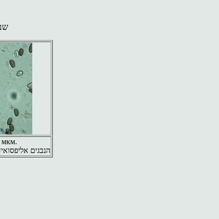
שבר
 мкм.
הנבגים אליפסואידיים, 