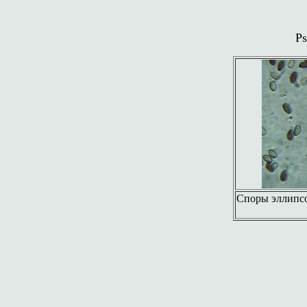
Ps
Споры эллипсо