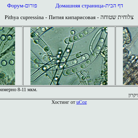
Форум-
פורום
Домашняя страница
-
דף הבית
צלוחית שטוחה
Pithya cupressina - Пития кипарисовая
-
римерно 8-11 мкм.
Хостинг от
uCoz