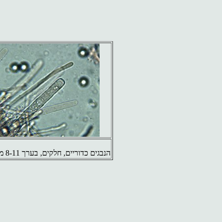
הנבגים
כדוריים, חלקים, בערך 8-11 מיקרון