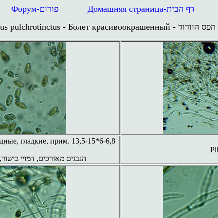
Форум-
פורום
Домашняя страница
-
דף הבית
us pulchrotinctus
- Болет красивоокрашенный
-
הפס הוורוד
ые, гладкие, прим. 13,5-15*6-6,8
Pi
הנבגים מאורכים, דמויי כישור, חלקים, גודלם