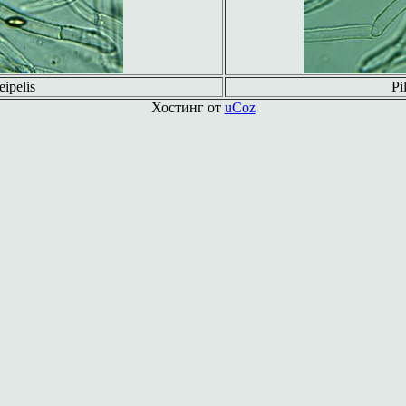
eipelis
Pi
Хостинг от
uCoz