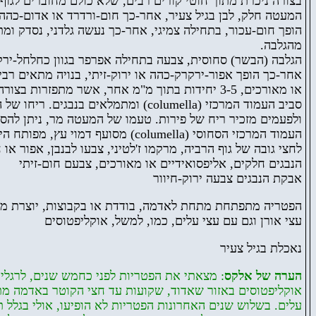
בצורה ניכרת
מתוך חוטי קורים רבים, שלא כולם מחוברים לגוף.
המעטה חלק, לבן בגיל צעיר, אחר-כך חום-ורדרד או אדום-כהה
הופך חום-עכור, בתחילה צמיגי, אחר-כך נעשה גלדני, נסדק ומ
מהגלבה.
הגלבה (הבשר) סחוסית, צבעה בתחילה אפרפר בגוון כחלחל-יר,
אחר-כך הופך אפור-ירקרק-כהה או ירוק-זיתי, בנויה מתאים רבי
או מאורכים, 3-5 יחידות בתוך מ"מ אחר, אשר מתפזרות בצו
ומתמלאים בנבגים. ריחו של
(columella)
סביב העמוד המרכזי
ולפעמים מזכיר ריח של פירות. טעמו של המעטה מר, ניתן להס.
מפותח היט
) מסועף דמוי עץ,
columella
העמוד המרכזי הסחוסי (
לחצי גובה של גוף הרביה, מרקמו ז'לטיני, צבעו לבנבן, אפור או.
הנבגים חלקים, אליפסואידיים או מאורכים, צבעם חום-זיתי
אבקת הנבגים צבעה ירוק-חיוור
הפטריה מתפתחת מתחת לאדמה, בודדת או בקבוצות, יוצרת מי
עצי אורן וגם עם עצי עלים, כמו, למשל, אוקליפטוסים
נאכלת בגיל צעיר
הערה של אלקס
: מצאתי את הפטריות לפני כחמש שנים, לרגלי
אוקליפטוסים באזור שאדוד, שקועות עד חצי הקוטר באדמה 
עלים. בשלוש שנים האחרונות הפטריות לא הופיעו, אולי בגלל 