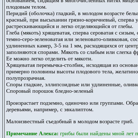
основанием, сидящим в многочисленных нитях мицели
плодовым телом.
Перидий (оболочка) гладкий, в молодом возрасте белы
красный, при высыхании грязно-коричневый, сперва 
растрескивающийся и легко отделяющийся от глебы.
Глеба (мякоть) хрящеватая, сперва сероватая с сизым,
темно-серо-зеленоватая или зеленовато-оливковая, со
удлиненных камер, 3-5 на 1 мм, расходящихся от цен
заполняются спорами. Мякоть со слабым или слегка ф
Ее можно легко отделить от мякоти.
Хрящеватая перемычка-столбик, исходящая из основан
примерно половины высоты плодового тела, желатинозн
полупрозрачная.
Споры гладкие, эллипсоидные или удлиненные, оливк
Споровый порошок бледно-зеленый
Произрастает подземно, одиночно или группами. Обра
деревьями, например, с эвкалиптом.
Малоизвестный съедобный в молодом возрасте гриб.
Примечание Алекса:
грибы были найдены мной лет п