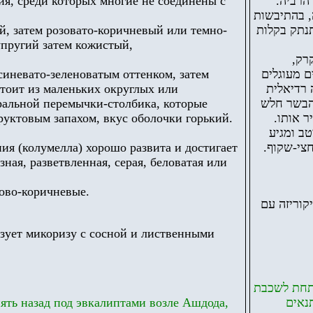
я, среди которых многие не соединены с
 הרביה
, בהתיבשות
й, затем розовато-коричневый или темно-
תנתק בקלות
упругий затем кожистый,
קרק
 синевато-зеленоватым оттенком, затем
ם מעוגלים
стоит из маленьких округлых или
רה רדיאלית
тральной перемычки-столбика, которые
 הבשר חלש
руктовым запахом, вкус оболочки горький.
יר אותו
ב ומגיע
ия (колумелла) хорошо развита и достигает
 חצי-שקוף
ая, разветвленная, серая, беловатая или
ово-коричневые.
קוריזה עם
зует микоризу с сосной и лиственными
מתחת לשכבת
ять назад под эвкалиптами возле Ашдода,
תנאים