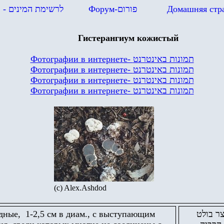
в
- לרשימת המינים
Форум-
פורום
Домашняя стр
Гистерангиум кожистый
Фотографии в интернете-
תמונות באינטרנט
Фотографии в интернете-
תמונות באינטרנט
Фотографии в интернете-
תמונות באינטרנט
Фотографии в интернете-
תמונות באינטרנט
(c) Alex.Ashdod
ные, 1-2,5 см в диам., с выступающим
1-2 ס"מ, בסיסו הצר בולט