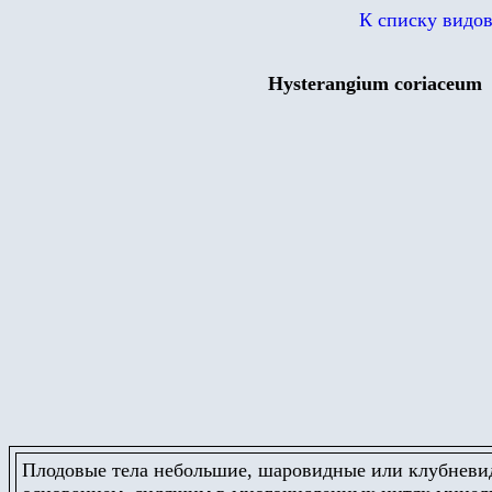
К списку видо
Hysterangium coriaceum
Плодовые тела небольшие, шаровидные или клубневид