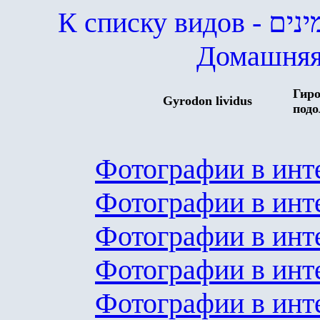
К списку видов
- ים
Домашняя
Гиро
Gyrodon
l
ividus
под