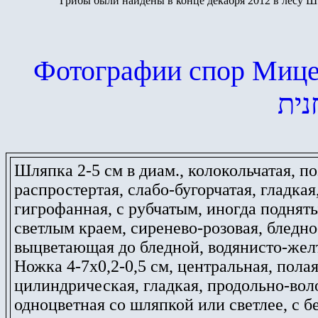
Грибы были найдены в конце декабря 2012 в лесу Ш
Фотографии спор Мице
נית
Шляпка 2-5 см в диам., колокольчатая, п
распростертая, слабо-бугорчатая, гладкая
гигрофанная, с рубчатым, иногда поднят
светлым краем, сиренево-розовая, бледно
выцветающая до бледной, водянисто-жел
Ножка 4-7х0,2-0,5 см, центральная, полая
цилиндрическая, гладкая, продольно-вол
одноцветная со шляпкой или светлее, с 