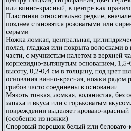
центру гладкая, гигрофанная, цвет серо
или винно-красный, в центре как правило
Пластинки относительно редкие, вначале
позднее становятся розоватыми или сире
серыми
Ножка ломкая, центральная, цилиндричес
полая, гладкая
или покрыта волосками в
части, с мучнистым налетом в верхней ча
корневидно-вытянутым основанием, 1,5-6
высоту, 0,2-0,4 см в толщину, под цвет шл
основания винно-красная, ножки рядом 
грибов часто соединены в основании
Мякоть тонкая, ломкая, водянистая, без 
запаха и вкуса или с горьковатым вкусом
повреждении выделяет кроваво-красный 
(особенно из ножки)
Споровый порошок белый или беловато-