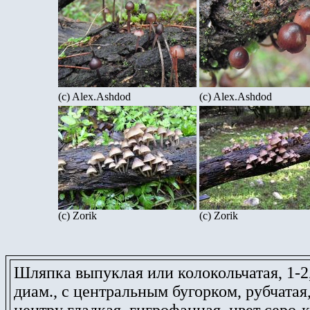
(c) Alex.Ashdod
(c) Alex.Ashdod
(c) Zorik
(c) Zorik
Шляпка выпуклая или колокольчатая, 1-2,
диам., с центральным бугорком, рубчатая