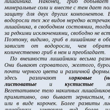
лишайника. Наконец, гриб добывае
минеральные соли и вместе с тем дает п
защиту для двух других компонентов. 
водоросли тех же видов нередко встреча
лишайника, в свободном состоянии, тогда
за редкими исключениями, свободно не вс
Поэтому, видимо, гриб в лишайнике в об
зависит от водоросли, чем обрат
количественно гриб в нем и преобладает.
По внешности лишайники весьма разн
Они бывают сероватого, желтого, бурог
почти черного цвета и различной формы
здесь различают к
орковые (на
листоватые
и
кустистые
лиш
Вегетативное тело накипных лишайников
пpимитивно, оно бывает зеpнистым, 
или в виде коpочек. Более pазвиты л
лишайники, имеющие вид более и