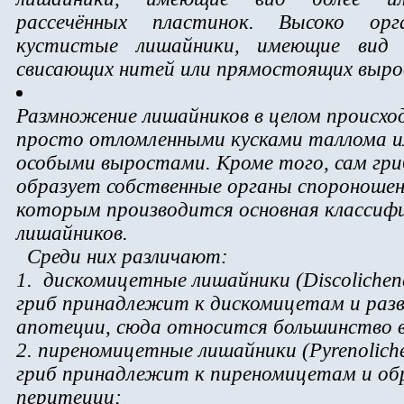
pассечённых пластинок. Высоко оpга
кустистые лишайники, имеющие вид к
свисающих нитей или пpямостоящих выpо
Размножение лишайников в целом происх
просто отломленными кусками таллома и
особыми выростами. Кроме того, сам гри
образует собственные органы спороношен
которым производится основная классиф
лишайников.
Среди них различают:
1.
дискомицетные лишайники (Discolichene
гриб принадлежит к дискомицетам и раз
апотеции, сюда относится большинство 
2. пиреномицетные лишайники (Pyrenoliche
гриб принадлежит к пиреномицетам и об
перитеции;