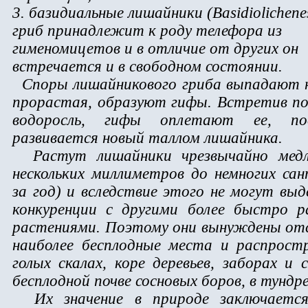
3. базидиальные лишайники (Basidiolichenes
гриб принадлежит к роду телефора из
гименомицетов и в отличие от других он
встречается и в свободном состоянии.
Споры лишайникового гриба выпадают н
прорастая, образуют гифы. Встретив п
водоросль, гифы оплетают ее, по
развивается новый таллом лишайника.
Растут лишайники чрезвычайно медл
нескольких миллиметров до немногих са
за год) и вследствие этого не могут вы
конкуренции с другими более быстро 
растениями. Поэтому они вынуждены от
наиболее бесплодные места и распрост
голых скалах, коре деревьев, заборах и 
бесплодной почве сосновых боров, в тундре
Их значение в природе заключается