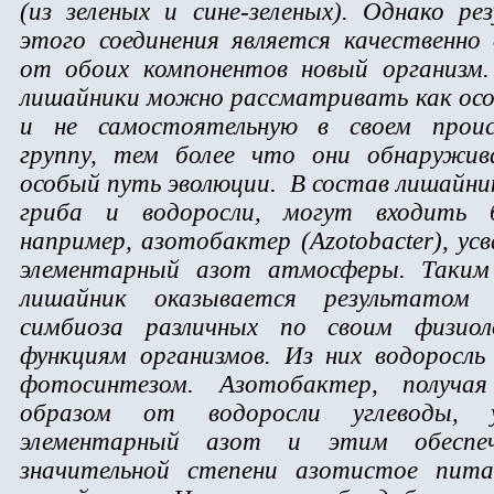
(из зеленых и сине-зеленых). Однако ре
этого соединения является качественно
от обоих компонентов новый организм
лишайники можно рассматривать как осо
и не самостоятельную в своем проис
группу, тем более что они обнаружи
особый путь эволюции. В состав лишайни
гриба и водоросли, могут входить б
например, азотобактер (Azotobacter), у
элементарный азот атмосферы. Таким
лишайник оказывается результатом 
симбиоза различных по своим физиол
функциям организмов. Из них водоросль
фотосинтезом. Азотобактер, получая
образом от водоросли углеводы, у
элементарный азот и этим обеспе
значительной степени азотистое пита