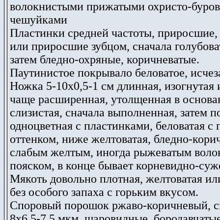
волокнистыми прижатыми охристо-буро
чешуйками
Пластинки средней частоты, приросшие,
или приросшие зубцом, сначала голубова
затем бледно-охряные
,
коричневатые.
Паутинистое покрывало беловатое, исче
Ножка 5-10х0,5-1 см длинная, изогнутая 
чаще расширенная, утолщенная в основа
слизистая, сначала выполненная, затем п
одноцветная с пластинками, беловатая с
оттенком, ниже желтоватая, бледно-кори
слабым желтым, иногда рыжеватым вол
пояском, в конце бывает корневидно-суж
Мякоть довольно плотная, желтоватая или
без особого запаха с горьким вкусом.
Споровый порошок ржаво-коричневый, с
8х6,5-7,5 мкм, шаровидные, бородавчатые