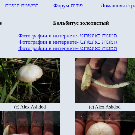
в
- לרשימת המינים
Форум-
פורום
Домашняя стр
s
Больбитус золотистый
Фотографии в интернете-
תמונות באינטרנט
Фотографии в интернете-
תמונות באינטרנט
Фотографии в интернете-
תמונות באינטרנט
(c) Alex.Ashdod
(c) Alex.Ashdod