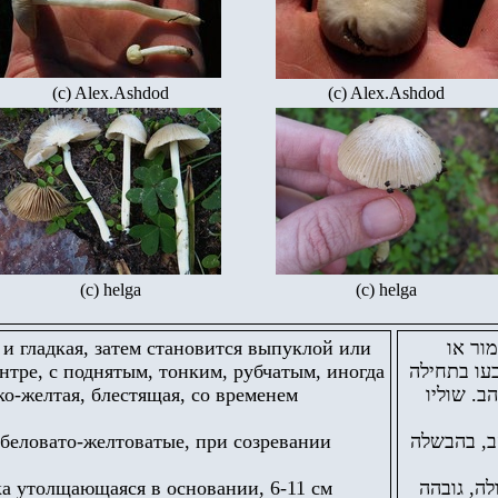
(c) Alex.Ashdod
(c) Alex.Ashdod
(c) helga
(c) helga
и гладкая, затем становится выпуклой или
מור או
ентре, с поднятым, тонким, рубчатым, иногда
טם במרכזו, קוטרו 2-6 ס"מ, צבעו בתחילה
ко-желтая, блестящая, со временем
ב. שוליו
беловато-желтоватые, при созревании
ב, בהבשלה
ка утолщающаяся в основании, 6-11 см
ה, גובהה