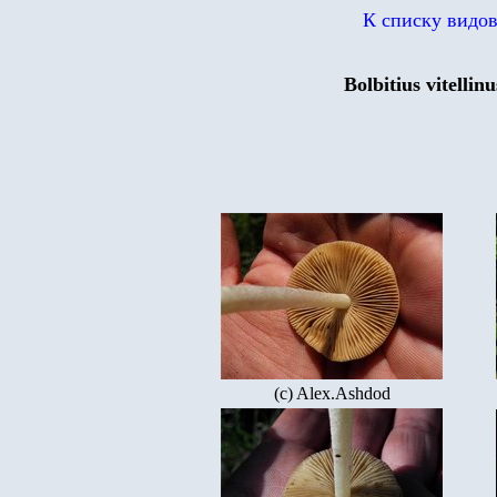
К списку видо
Bolbitius vitellinu
(c) Alex.Ashdod