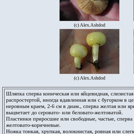
(c) Alex.Ashdod
(c) Alex.Ashdod
Шляпка сперва коническая или яйцевидная, слизистая 
распростертой, иногда вдавленная или с бугорком в ц
неровным краем, 2-6 см в диам., сперва желтая или яр
выцветает до серовато- или беловато-желтоватой.
Пластинки приросшие или свободные, частые, сперва 
желтовато-коричневые.
Ножка тонкая, хрупкая, волокнистая, ровная или слег