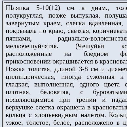
Шляпка 5-10
(12)
см в диам., толст
полукруглая, позже выпуклая, полуша
завернутым краем, слегка вдавленная,
покрывала по краю, светлая, коричневат
пятнами, радиально-волокни
мелкочешуйчатая. (Чешуйки кори
расположенные на бледном ф
прикосновении окрашивается в красноват
Ножка толстая, длиной 3-8 см и диаме
цилиндрическая, иногда суженная к
гладкая, выполненная, одного цвета 
плотная, беловатая, с буроватым
появляющимися при трении и надав
верхушке слегка окрашена в красноваты
кольца с хлопьевидным налетом. Кольц
узкое, толстое, белое, расположено в 