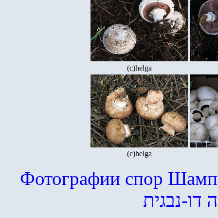
(c)helga
(c)helga
Фотографии спор Шампи
 דו-נבגית